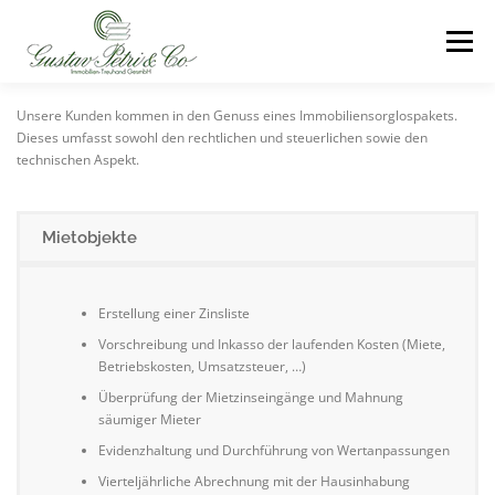
Zum
Inhalt
Menü
springen
Unsere Kunden kommen in den Genuss eines Immobiliensorglospakets.
HOME
LEISTUNGSPROFIL
Dieses umfasst sowohl den rechtlichen und steuerlichen sowie den
technischen Aspekt.
SCHADENSMELDUNG
ÜBER UNS
KONTAKT
Mietobjekte
IMPRESSUM
Erstellung einer Zinsliste
Vorschreibung und Inkasso der laufenden Kosten (Miete,
Betriebskosten, Umsatzsteuer, …)
Überprüfung der Mietzinseingänge und Mahnung
säumiger Mieter
Evidenzhaltung und Durchführung von Wertanpassungen
Vierteljährliche Abrechnung mit der Hausinhabung